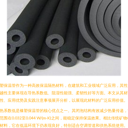
塑保温管作为一种高效保温隔热材料，在建筑和工业领域广泛应用，其性
越性主要体现在导热系数低、阻湿性能强、柔韧性好等方面。本文从其材
性、应用优势及实践注意事项展开分析，以展现此材料的广泛应用价值。
热系数低是橡塑保温管的核心优点之一。其闭泡结构有效减少热量传递，
范围在0.032至0.044 W/(m·K)之间，能稳定保持保温效果。相比传统矿物
材料，它在低温环境下仍表现良好，特别适合空调管道和供热系统使用。