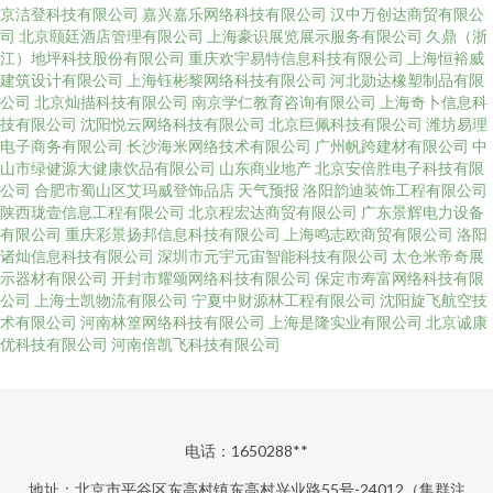
京洁登科技有限公司
嘉兴嘉乐网络科技有限公司
汉中万创达商贸有限公
司
北京颐廷酒店管理有限公司
上海豪识展览展示服务有限公司
久鼎（浙
江）地坪科技股份有限公司
重庆欢宇易特信息科技有限公司
上海恒裕威
建筑设计有限公司
上海钰彬黎网络科技有限公司
河北勋达橡塑制品有限
公司
北京灿描科技有限公司
南京学仁教育咨询有限公司
上海奇卜信息科
技有限公司
沈阳悦云网络科技有限公司
北京巨佩科技有限公司
潍坊易理
电子商务有限公司
长沙海米网络技术有限公司
广州帆跨建材有限公司
中
山市绿健源大健康饮品有限公司
山东商业地产
北京安倍胜电子科技有限
公司
合肥市蜀山区艾玛威登饰品店
天气预报
洛阳韵迪装饰工程有限公司
陕西珑壹信息工程有限公司
北京程宏达商贸有限公司
广东景辉电力设备
有限公司
重庆彩景扬邦信息科技有限公司
上海鸣志欧商贸有限公司
洛阳
诸灿信息科技有限公司
深圳市元宇元宙智能科技有限公司
太仓米帝奇展
示器材有限公司
开封市耀颂网络科技有限公司
保定市寿富网络科技有限
公司
上海士凯物流有限公司
宁夏中财源林工程有限公司
沈阳旋飞航空技
术有限公司
河南林篁网络科技有限公司
上海是隆实业有限公司
北京诚康
优科技有限公司
河南倍凯飞科技有限公司
电话：1650288**
地址：北京市平谷区东高村镇东高村兴业路55号-24012（集群注