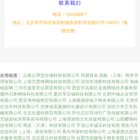
联系我们
电话：1650288**
地址：北京市平谷区东高村镇东高村兴业路55号-24012（集
群注册）
友情链接：
云南云养堂生物科技有限公司
周易算命
鼎栋（上海）商务管
理有限公司
上海艾慧锋网络科技有限公司
深圳市强辉科技有限公司
海南
电影网
三河市盛景宏达商贸有限公司
西安市高新区圣推网络技术服务部
儋州召希网络科技有限公司
重庆享百城科技有限公司
合肥中驰企业管理
有限公司
西安博仲骏商贸有限公司
上海耀易煜电子商务有限公司
天津市
亿信丰科技有限公司
吉林省茧曼婚纱礼服设计有限公司
深圳力华叉车机
械有限公司
北京欣盛恒商贸有限公司
呼伦贝尔市绿竹广告传媒有限公司
无锡首味禾商务咨询有限公司
上海谭凌煦文化传媒有限公司
山西樱瑛科
技有限公司
蜀道（天津）科技有限公司
平顶山市诚乐科技有限
用友汽车
信息科技（上海）股份有限公司
青岛华凌科技有限公司
上海盛鹿信息技
术服务有限公司
北京原仕科技有限公司
合肥市田辏电子商务有限公司
北